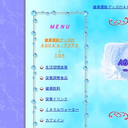
健康通販グッズのＡ
ＭＥＮＵ
健康通販グッズの
ＡＱＵＡ’ｓ－アクアス
－
ＴＯＰ
生活習慣改善
栄養調整食品
健康飲料
栄養ドリンク
ミネラルウォーター
カフェイン