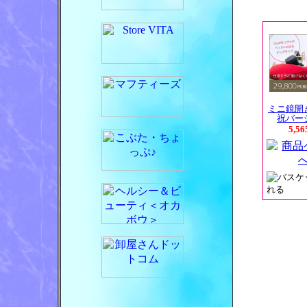
ミニ鏡開
祝バー
5,5