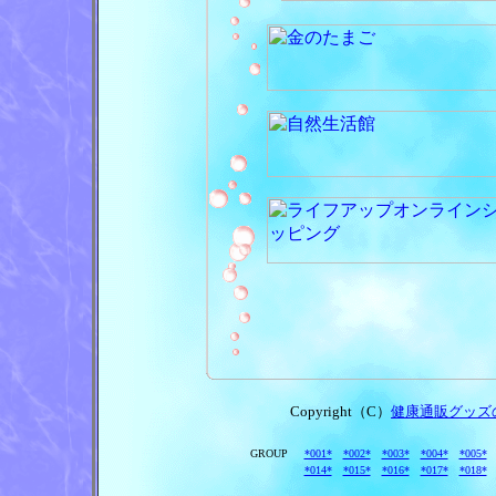
Copyright（C）
健康通販グッズ
GROUP
*001*
*002*
*003*
*004*
*005*
*014*
*015*
*016*
*017*
*018*