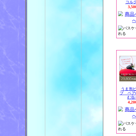
コルクス
3,5
うま泡
プ ペア
む缶ビ
4,2