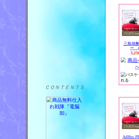
三島焼
ー (
5,2
ＣＯＮＴＥＮＴＳ
AdHoc P