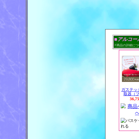
■アルコー
※商品の詳細につ
ガステッ
取器（
36,7