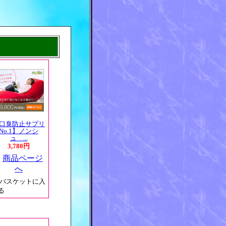
口臭防止サプリ
No.1】ノンシ
ュ ...
3,780円