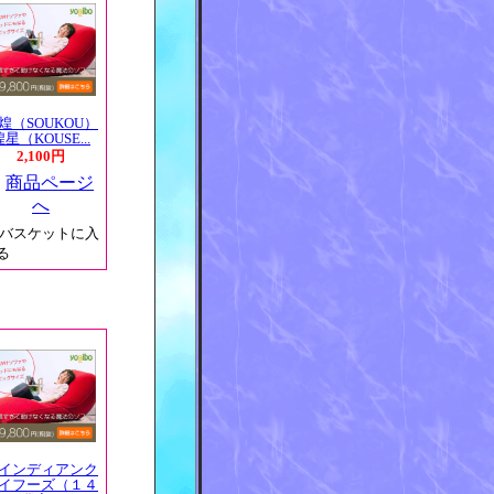
煌（SOUKOU）
煌星（KOUSE...
2,100円
インディアンク
イフーズ（１４