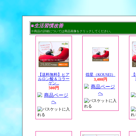
■生活習慣改善
※商品の詳細については商品画像をクリックしてください。
【送料無料】ヒア
煌星（KOUSEI）
【
ルロン酸＆コラー
3,400円
ゲン...
500円