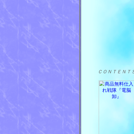
ＣＯＮＴＥＮＴ