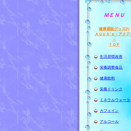
ＭＥＮＵ
健康通販グッズの
ＡＱＵＡ’ｓ－アクア
－
ＴＯＰ
生活習慣改善
栄養調整食品
健康飲料
栄養ドリンク
ミネラルウォータ
カフェイン
アルコール