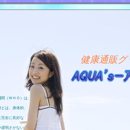
健康通販グ
機関（ＷＨＯ）は、
康とは、身体的、
に完全に良好な
や虚弱さがない