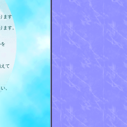
ります
ります。
ルを
。
揃えて
さい。