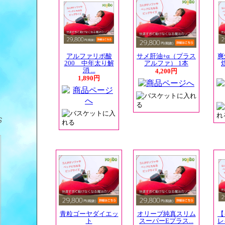
アルファリポ酸
サメ肝油+α（プラス
爽
200 中年太り解
アルファ） 1本
消 ...
4,200円
1,890円
Ｓ
青粒ゴーヤダイエッ
オリーブ純真スリム
【
ト
スーパーEプラス...
レ