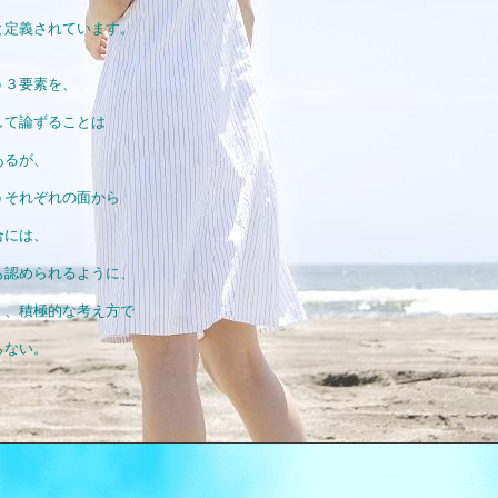
と定義されています。
う３要素を、
して論ずることは
あるが、
うそれぞれの面から
合には、
も認められるように、
く、積極的な考え方で
らない。