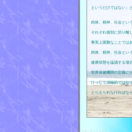
というだけではない」
肉体、精神、社会とい
それぞれ個別に切り離
事実上困難なことでは
肉体、精神、社会とい
健康状態を論議する場
世界保健機関の定義に
けっして消極的ではな
とらえられなければな
スポンサードリンク