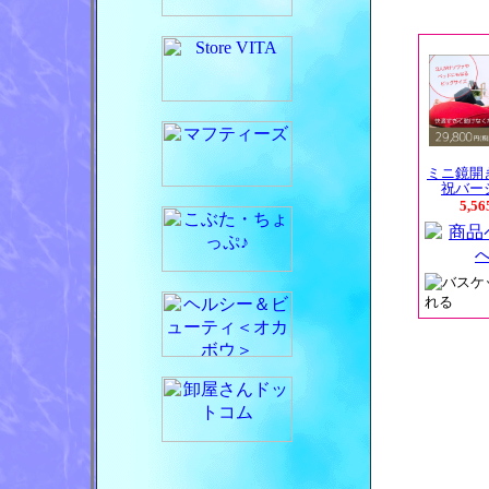
ミニ鏡開
祝バー
5,5