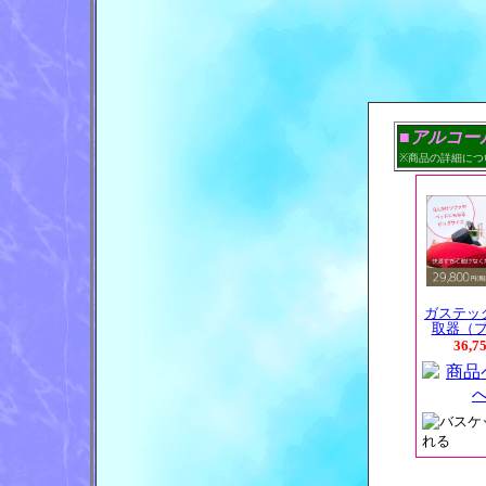
■アルコー
※商品の詳細につ
ガステッ
取器（
36,7