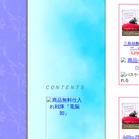
三島焼
ー (
5,2
ＣＯＮＴＥＮＴＳ
AdHoc P