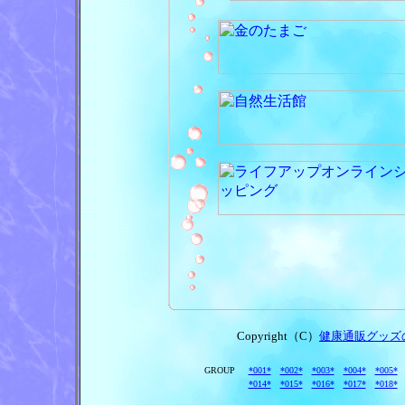
Copyright（C）
健康通販グッズ
GROUP
*001*
*002*
*003*
*004*
*005*
*014*
*015*
*016*
*017*
*018*