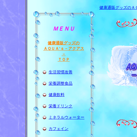
健康通販グッズのＡ
ＭＥＮＵ
健康通販グッズの
ＡＱＵＡ’ｓ－アクアス
－
ＴＯＰ
生活習慣改善
栄養調整食品
健康飲料
栄養ドリンク
ミネラルウォーター
カフェイン