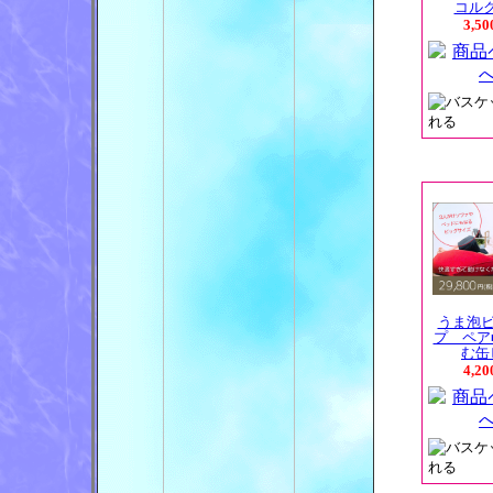
コルクス
3,5
うま泡
プ ペア
む缶ビ
4,2