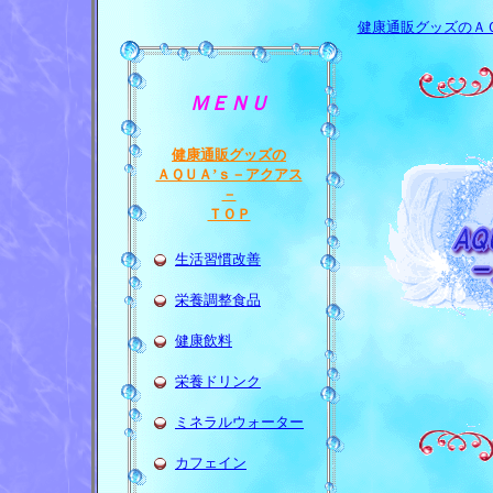
健康通販グッズのＡ
ＭＥＮＵ
健康通販グッズの
ＡＱＵＡ’ｓ－アクアス
－
ＴＯＰ
生活習慣改善
栄養調整食品
健康飲料
栄養ドリンク
ミネラルウォーター
カフェイン