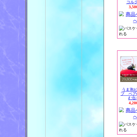
コルクス
3,5
うま泡
プ ペア
む缶ビ
4,2