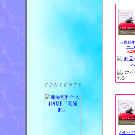
三島焼
ー (
5,2
ＣＯＮＴＥＮＴＳ
AdHoc P