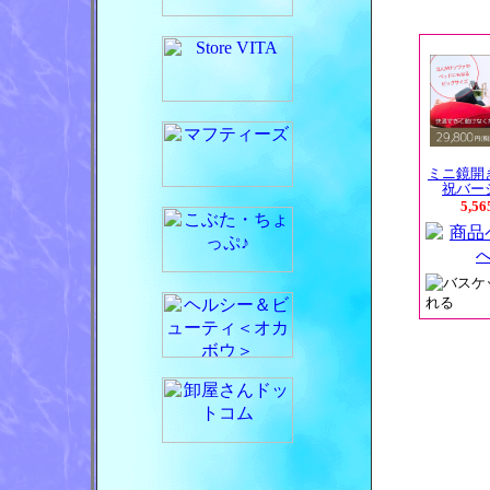
ミニ鏡開
祝バー
5,5