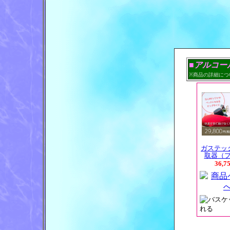
■アルコー
※商品の詳細につ
ガステッ
取器（
36,7