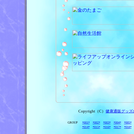
Copyright（C）
健康通販グッズ
GROUP
*001*
*002*
*003*
*004*
*005*
*014*
*015*
*016*
*017*
*018*