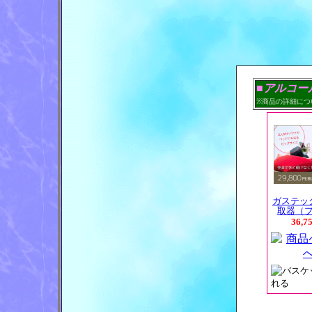
■アルコー
※商品の詳細につ
ガステッ
取器（
36,7