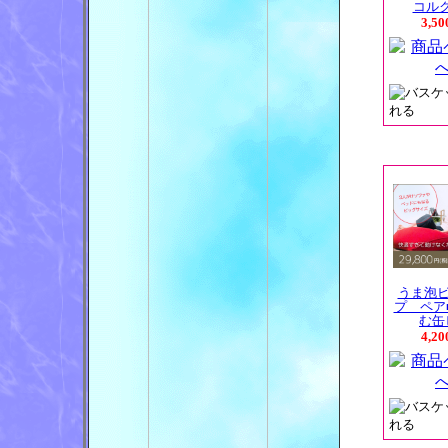
コルクス
3,5
うま泡
プ ペア
む缶ビ
4,2