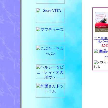
ミニ鏡開
祝バー
5,5