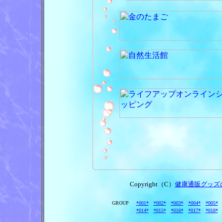
Copyright（C）
健康通販グッズ
GROUP
*001*
*002*
*003*
*004*
*005*
*014*
*015*
*016*
*017*
*018*