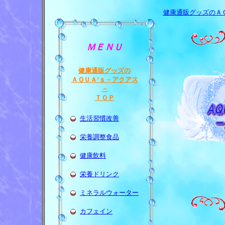
健康通販グッズのＡ
ＭＥＮＵ
健康通販グッズの
ＡＱＵＡ’ｓ－アクアス
－
ＴＯＰ
生活習慣改善
栄養調整食品
健康飲料
栄養ドリンク
ミネラルウォーター
カフェイン