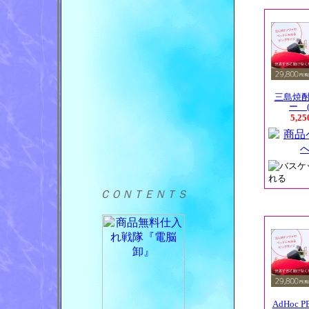
三島焼
ー (
5,2
ＣＯＮＴＥＮＴＳ
AdHoc P