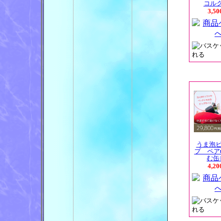
コルクス
3,5
うま泡
プ ペア
む缶ビ
4,2