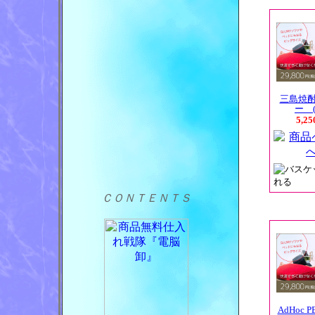
三島焼
ー (
5,2
ＣＯＮＴＥＮＴＳ
AdHoc P