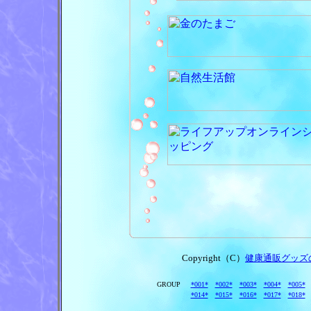
Copyright（C）
健康通販グッズ
GROUP
*001*
*002*
*003*
*004*
*005*
*014*
*015*
*016*
*017*
*018*