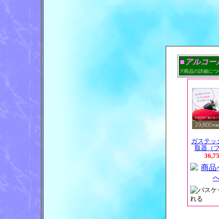
■アルコー
※商品の詳細につ
ガステッ
取器（
36,7