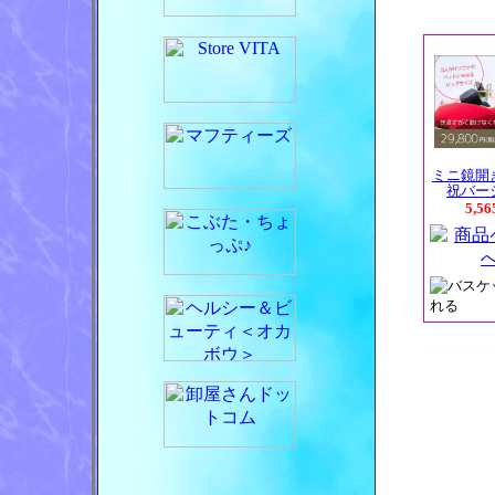
ミニ鏡開
祝バー
5,5