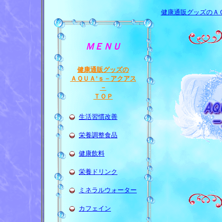
健康通販グッズのＡ
ＭＥＮＵ
健康通販グッズの
ＡＱＵＡ’ｓ－アクアス
－
ＴＯＰ
生活習慣改善
栄養調整食品
健康飲料
栄養ドリンク
ミネラルウォーター
カフェイン