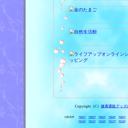
Copyright（C）
健康通販グッズ
GROUP
*001*
*002*
*003*
*004*
*005*
*014*
*015*
*016*
*017*
*018*