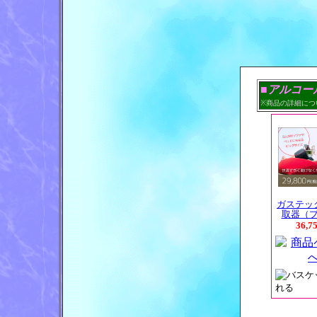
■アルコー
※商品の詳細につ
ガステッ
取器（
36,7