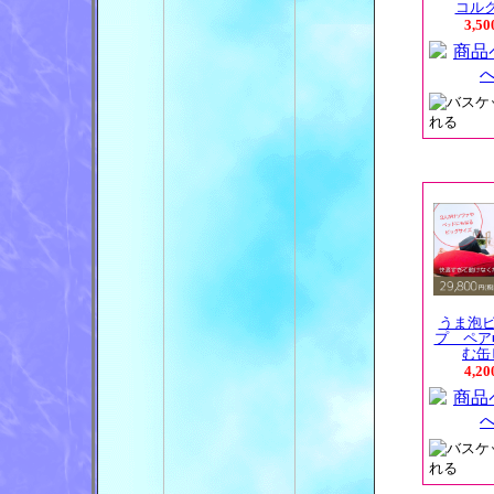
コルクス
3,5
うま泡
プ ペア
む缶ビ
4,2