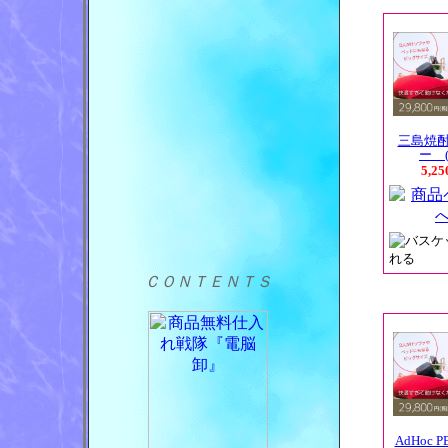
三島焼
ー (
5,2
ＣＯＮＴＥＮＴＳ
AdHoc P