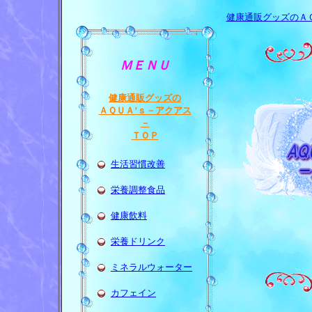
健康通販グッズのＡ
ＭＥＮＵ
健康通販グッズの
ＡＱＵＡ’ｓ－アクアス
－
ＴＯＰ
生活習慣改善
栄養調整食品
健康飲料
栄養ドリンク
ミネラルウォーター
カフェイン