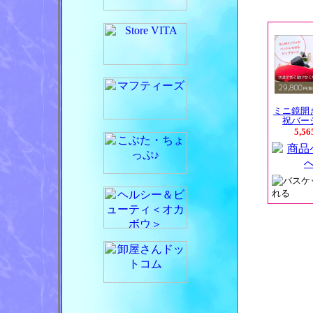
ミニ鏡開
祝バー
5,5