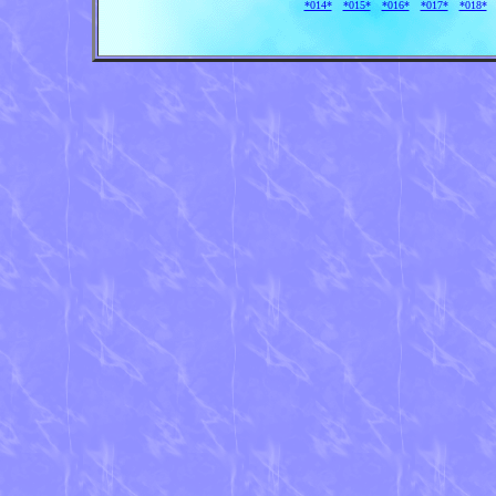
*014*
*015*
*016*
*017*
*018*