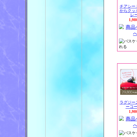
チアシー
からクッ
レー.
1,9
ラグジー
ーコ
1,9