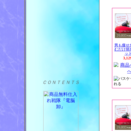
男も痩せ
むだけ簡
ット.
3,1
ＣＯＮＴＥＮＴＳ