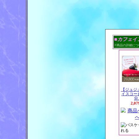
■カフェイ
※商品の詳細につ
【ジュジ
イスコー
分.
2,0