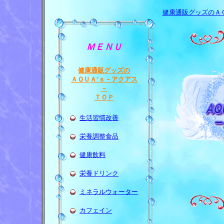
健康通販グッズのＡ
ＭＥＮＵ
健康通販グッズの
ＡＱＵＡ’ｓ－アクアス
－
ＴＯＰ
生活習慣改善
栄養調整食品
健康飲料
栄養ドリンク
ミネラルウォーター
カフェイン