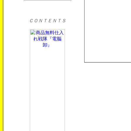
ＣＯＮＴＥＮＴＳ