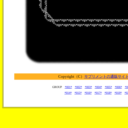
Copyright（C）
サプリメントの通販サイト【
GROUP
*001*
*002*
*003*
*004*
*005*
*006*
*0
*014*
*015*
*016*
*017*
*018*
*019*
*0