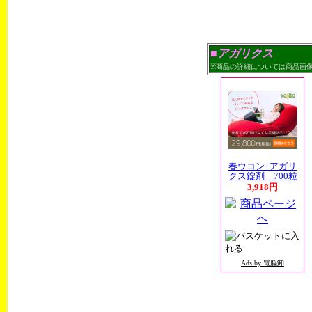
■アガリクス
※商品の詳細については商品画
春ウコン+アガリ
クス錠剤 700粒
3,918円
Ads by 電脳卸