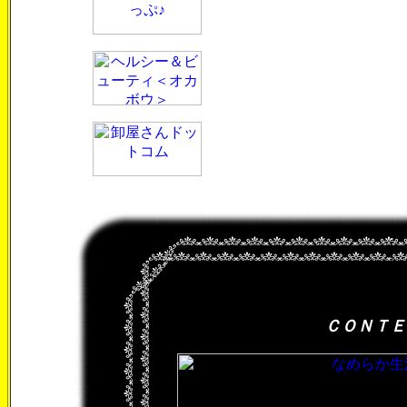
ＣＯＮＴＥ