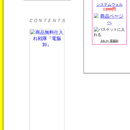
システムウェル
1,890円
ＣＯＮＴＥＮＴＳ
Ads by 電脳卸