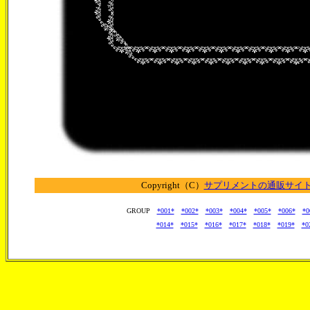
Copyright（C）
サプリメントの通販サイト【
GROUP
*001*
*002*
*003*
*004*
*005*
*006*
*0
*014*
*015*
*016*
*017*
*018*
*019*
*0