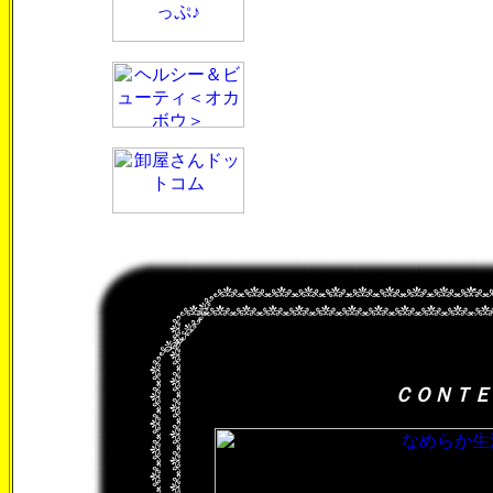
ＣＯＮＴＥ