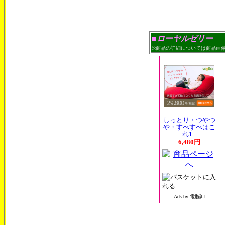
■ローヤルゼリー
※商品の詳細については商品画
しっとり・つやつ
や・すべすべはこ
れ1...
6,480円
Ads by 電脳卸