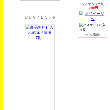
システムウェル
1,890円
ＣＯＮＴＥＮＴＳ
Ads by 電脳卸