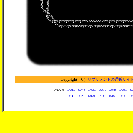
Copyright（C）
サプリメントの通販サイト【
GROUP
*001*
*002*
*003*
*004*
*005*
*006*
*0
*014*
*015*
*016*
*017*
*018*
*019*
*0