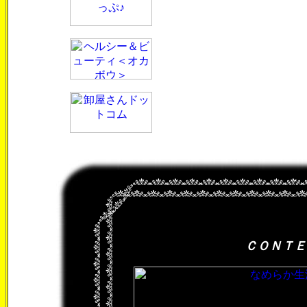
ＣＯＮＴＥ