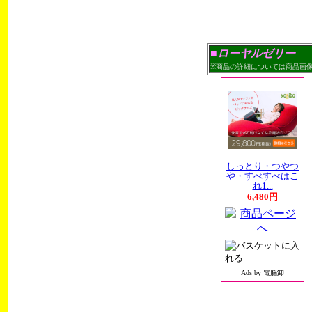
■ローヤルゼリー
※商品の詳細については商品画
しっとり・つやつ
や・すべすべはこ
れ1...
6,480円
Ads by 電脳卸