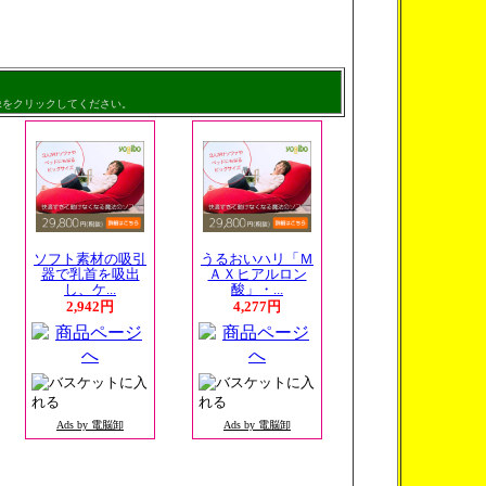
像をクリックしてください。
ソフト素材の吸引
うるおいハリ「Ｍ
器で乳首を吸出
ＡＸヒアルロン
し、ケ...
酸」・...
2,942円
4,277円
Ads by 電脳卸
Ads by 電脳卸