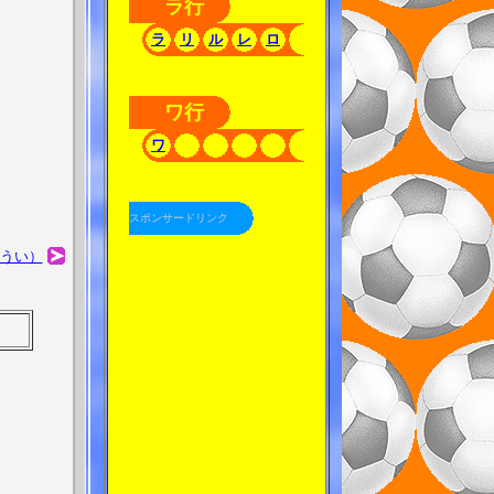
ラ行
ラ
リ
ル
レ
ロ
ワ行
ワ
スポンサードリンク
うい）