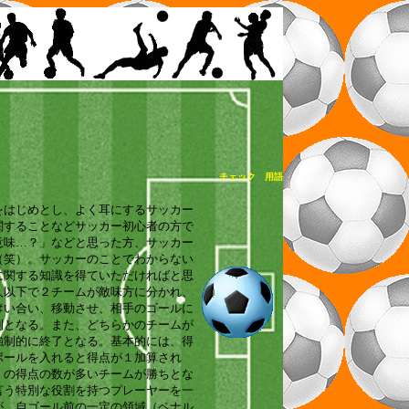
チェック 用語
をはじめとし、よく耳にするサッカー
関することなどサッカー初心者の方で
意味…？」などと思った方、サッカー
（笑）。サッカーのことでわからない
に関する知識を得ていただければと思
人以下で２チームが敵味方に分かれ、
奪い合い、移動させ、相手のゴールに
則となる。また、どちらかのチームが
強制的に終了となる。基本的には、得
ボールを入れると得点が１加算され
くの得点の数が多いチームが勝ちとな
言う特別な役割を持つプレーヤーを一
が、自ゴール前の一定の領域（ペナル