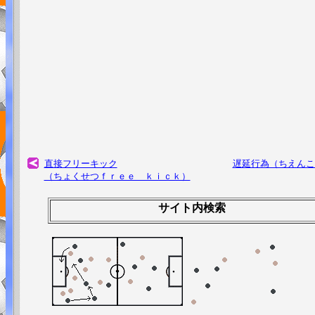
直接フリーキック
遅延行為（ちえんこ
（ちょくせつｆｒｅｅ ｋｉｃｋ）
サイト内検索