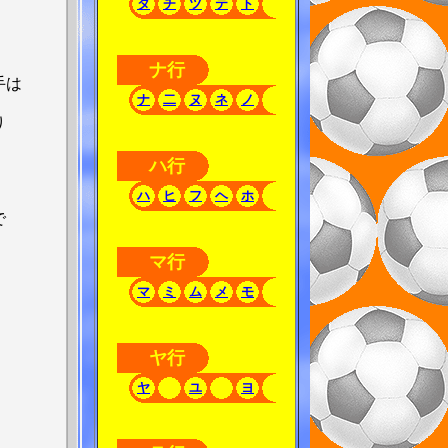
タ
チ
ツ
テ
ト
ナ行
手は
ナ
二
ヌ
ネ
ノ
り
ハ行
ハ
ヒ
フ
ヘ
ホ
で
マ行
マ
ミ
ム
メ
モ
ヤ行
ヤ
ユ
ヨ