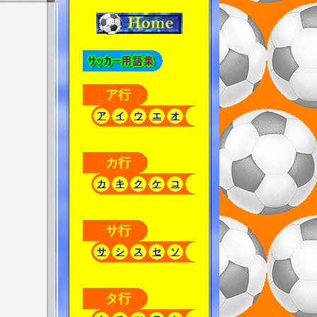
ア行
ア
イ
ウ
エ
オ
カ行
カ
キ
ク
ケ
コ
サ行
サ
シ
ス
セ
ソ
タ行