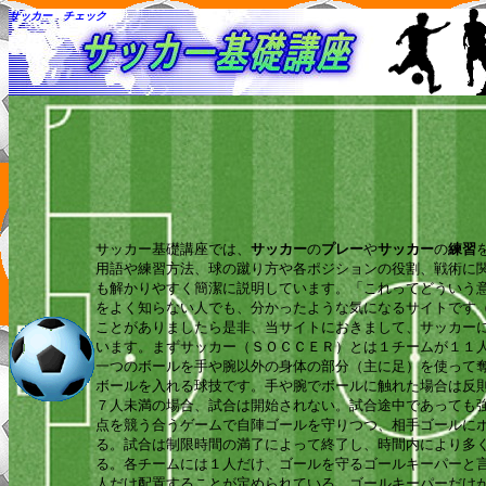
サッカー チェック
サッカー基礎講座では、
サッカー
の
プレー
や
サッカー
の
練習
用語や練習方法、球の蹴り方や各ポジションの役割、戦術に
も解かりやすく簡潔に説明しています。「これってどういう
をよく知らない人でも、分かったような気になるサイトです
ことがありましたら是非、当サイトにおきまして、サッカー
います。まずサッカー（ＳＯＣＣＥＲ）とは１チームが１１
一つのボールを手や腕以外の身体の部分（主に足）を使って
ボールを入れる球技です。手や腕でボールに触れた場合は反
７人未満の場合、試合は開始されない。試合途中であっても
点を競う合うゲームで自陣ゴールを守りつつ、相手ゴールに
る。試合は制限時間の満了によって終了し、時間内により多
る。各チームには１人だけ、ゴールを守るゴールキーパーと
人だけ配置することが定められている。ゴールキーパーだけ