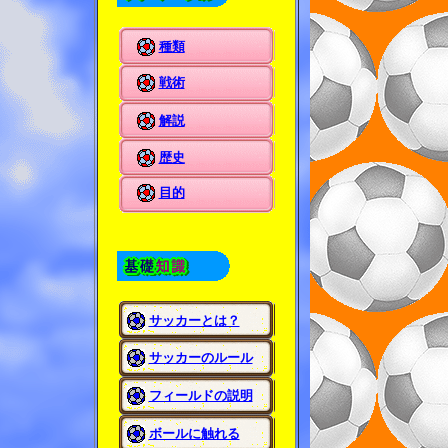
種類
戦術
解説
歴史
目的
サッカーとは？
サッカーのルール
フィールドの説明
ボールに触れる