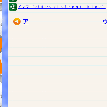
インフロントキック（ｉｎｆｒｏｎｔ ｋｉｃｋ）
ア