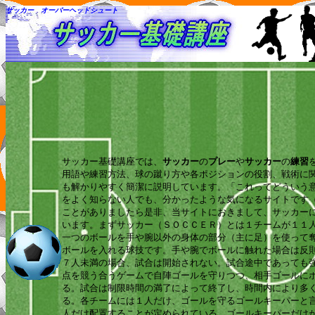
サッカー オーバーヘッドシュート
サッカー基礎講座では、
サッカー
の
プレー
や
サッカー
の
練習
用語や練習方法、球の蹴り方や各ポジションの役割、戦術に
も解かりやすく簡潔に説明しています。「これってどういう
をよく知らない人でも、分かったような気になるサイトです
ことがありましたら是非、当サイトにおきまして、サッカー
います。まずサッカー（ＳＯＣＣＥＲ）とは１チームが１１
一つのボールを手や腕以外の身体の部分（主に足）を使って
ボールを入れる球技です。手や腕でボールに触れた場合は反
７人未満の場合、試合は開始されない。試合途中であっても
点を競う合うゲームで自陣ゴールを守りつつ、相手ゴールに
る。試合は制限時間の満了によって終了し、時間内により多
る。各チームには１人だけ、ゴールを守るゴールキーパーと
人だけ配置することが定められている。ゴールキーパーだけ