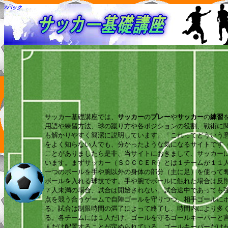
2バック
サッカー基礎講座では、
サッカー
の
プレー
や
サッカー
の
練習
用語や練習方法、球の蹴り方や各ポジションの役割、戦術に
も解かりやすく簡潔に説明しています。「これってどういう
をよく知らない人でも、分かったような気になるサイトです
ことがありましたら是非、当サイトにおきまして、サッカー
います。まずサッカー（ＳＯＣＣＥＲ）とは１チームが１１
一つのボールを手や腕以外の身体の部分（主に足）を使って
ボールを入れる球技です。手や腕でボールに触れた場合は反
７人未満の場合、試合は開始されない。試合途中であっても
点を競う合うゲームで自陣ゴールを守りつつ、相手ゴールに
る。試合は制限時間の満了によって終了し、時間内により多
る。各チームには１人だけ、ゴールを守るゴールキーパーと
人だけ配置することが定められている。ゴールキーパーだけ