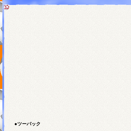
●
ツーバック