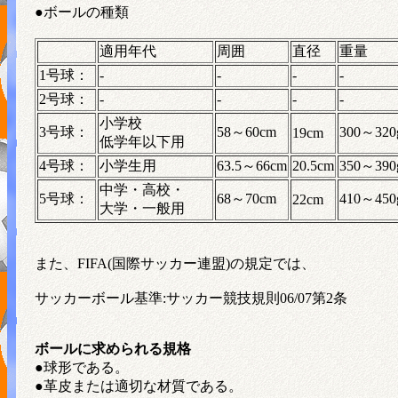
●ボールの種類
適用年代
周囲
直径
重量
1号球：
-
-
-
-
2号球：
-
-
-
-
小学校
3号球：
58～60cm
300～320
19cm
低学年以下用
4号球：
小学生用
63.5～66cm
20.5cm
350～390
中学・高校・
5号球：
68～70cm
410～450
22cm
大学・一般用
また、FIFA(国際サッカー連盟)の規定では、
サッカーボール基準:サッカー競技規則06/07第2条
ボールに求められる規格
●球形である。
●革皮または適切な材質である。