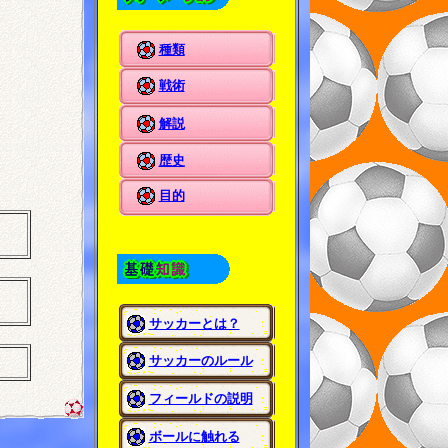
種類
戦術
解説
歴史
目的
サッカーとは？
サッカーのルール
フィールドの説明
ボールに触れる