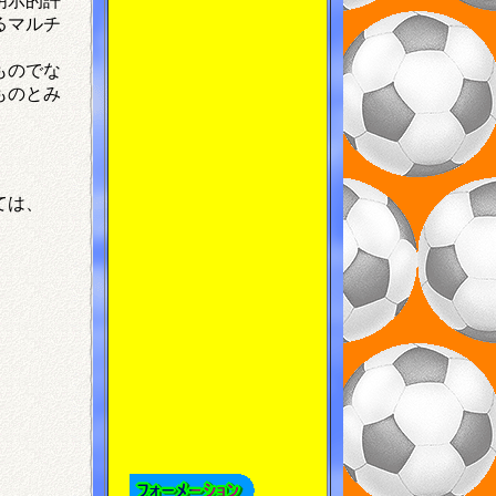
明示的許
るマルチ
ものでな
ものとみ
ては、