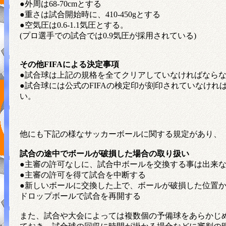
●外周は68-70cmとする
●重さは試合開始時に、410-450gとする
●空気圧は0.6-1.1気圧とする。
(プロ選手での試合では0.9気圧が採用されている)
その他FIFAによる決定事項
●試合球は上記の規格を全てクリアしていなければなら
●試合球には公式のFIFAの検定印が刻印されていなけれ
い。
他にも下記の様なサッカーボールに関する規定があり、
試合の途中でボールが破損した場合の取り扱い
●主審の許可なしに、試合中ボールを交換する事は出来
●主審の許可を得て試合を中断する
●新しいボールに交換した上で、ボールが破損した位置
ドロップボールで試合を再開する
また、試合や大会によっては複数個の予備球をあらかじ