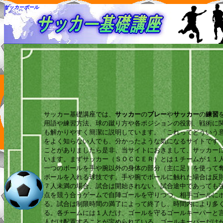
サッカーボール
サッカー基礎講座では、
サッカー
の
プレー
や
サッカー
の
練習
用語や練習方法、球の蹴り方や各ポジションの役割、戦術に
も解かりやすく簡潔に説明しています。「これってどういう
をよく知らない人でも、分かったような気になるサイトです
ことがありましたら是非、当サイトにおきまして、サッカー
います。まずサッカー（ＳＯＣＣＥＲ）とは１チームが１１
一つのボールを手や腕以外の身体の部分（主に足）を使って
ボールを入れる球技です。手や腕でボールに触れた場合は反
７人未満の場合、試合は開始されない。試合途中であっても
点を競う合うゲームで自陣ゴールを守りつつ、相手ゴールに
る。試合は制限時間の満了によって終了し、時間内により多
る。各チームには１人だけ、ゴールを守るゴールキーパーと
人だけ配置することが定められている。ゴールキーパーだけ