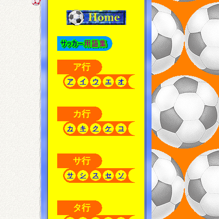
ア行
ア
イ
ウ
エ
オ
カ行
カ
キ
ク
ケ
コ
サ行
サ
シ
ス
セ
ソ
タ行