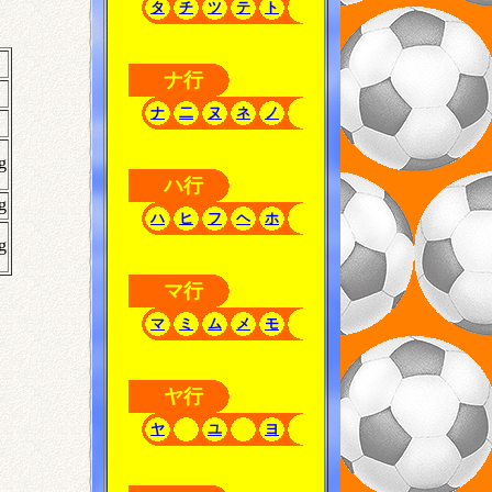
タ
チ
ツ
テ
ト
ナ行
ナ
二
ヌ
ネ
ノ
g
ハ行
g
ハ
ヒ
フ
ヘ
ホ
g
マ行
マ
ミ
ム
メ
モ
ヤ行
ヤ
ユ
ヨ