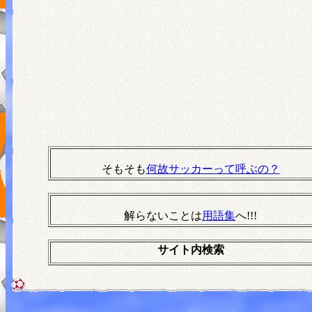
そもそも
何故サッカーって呼ぶの？
解らないことは
用語集
へ!!!
サイト内検索