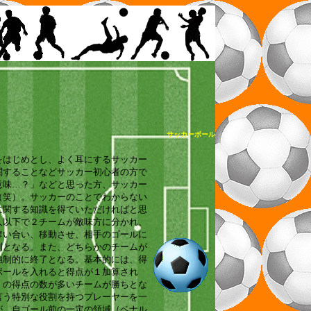
サッカーボール
をはじめとし、よく耳にするサッカー
関することなどサッカー初心者の方で
意味…？」などと思った方、サッカー
（笑）。サッカーのことでわからない
に関する知識を得ていただければと思
人以下で２チームが敵味方に分かれ、
奪い合い、移動させ、相手のゴールに
則となる。また、どちらかのチームが
強制的に終了となる。基本的には、得
ボールを入れると得点が１加算され
くの得点の数が多いチームが勝ちとな
言う特別な役割を持つプレーヤーを一
が、自ゴール前の一定の領域（ペナル