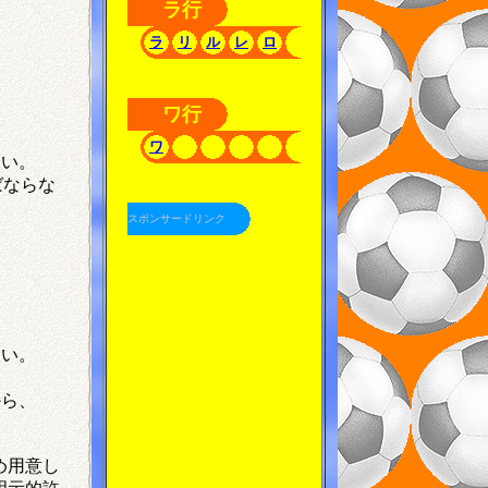
ラ行
ラ
リ
ル
レ
ロ
ワ行
ワ
ない。
ばならな
スポンサードリンク
ない。
から、
め用意し